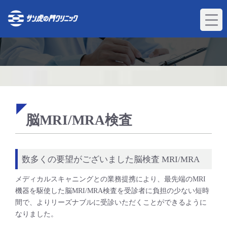
コ
ン
テ
ン
ツ
へ
ス
キ
ッ
プ
脳MRI/MRA検査
数多くの要望がございました脳検査 MRI/MRA
メディカルスキャニングとの業務提携により、最先端のMRI
機器を駆使した脳MRI/MRA検査を受診者に負担の少ない短時
間で、よりリーズナブルに受診いただくことができるように
なりました。