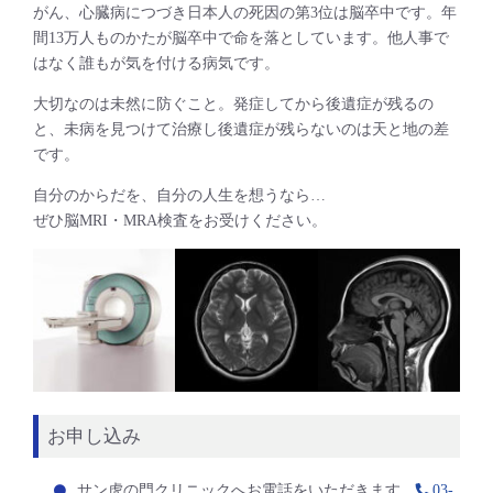
がん、心臓病につづき日本人の死因の第3位は脳卒中です。年
間13万人ものかたが脳卒中で命を落としています。他人事で
はなく誰もが気を付ける病気です。
大切なのは未然に防ぐこと。発症してから後遺症が残るの
と、未病を見つけて治療し後遺症が残らないのは天と地の差
です。
自分のからだを、自分の人生を想うなら…
ぜひ脳MRI・MRA検査をお受けください。
お申し込み
サン虎の門クリニックへお電話をいただきます
03-