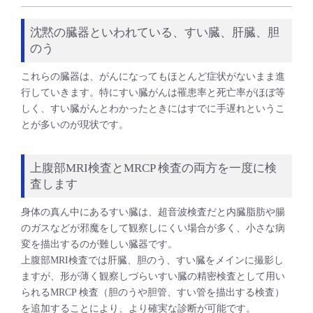
沈黙の臓器といわれている、すい臓、肝臓、胆
のう
これらの臓器は、がんになってもほとんど症状がないまま進
行していきます。特にすい臓がんは罹患率と死亡率がほぼ等
しく、すい臓がんとわかったときにはすでに手遅れというこ
とが多いのが現状です。
上腹部MRI検査とMRCP 検査の両方を一度に検
査します
身体の真ん中にあるすい臓は、超音波検査だと内臓脂肪や腸
のガスなどが邪魔をして観察しにくい場合が多く、小さな病
変を描出するのが難しい臓器です。
上腹部MRI検査では肝臓、胆のう、すい臓をメインに撮影し
ますが、形が薄く観察しづらいすい臓の精密検査として用い
られるMRCP 検査（胆のうや胆管、すい管を描出する検査）
を追加することにより、より確実な診断が可能です。